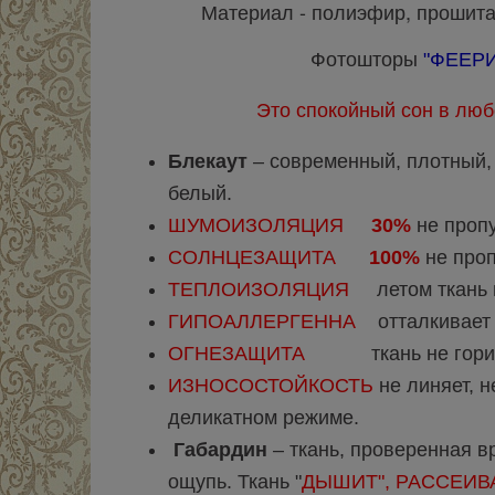
Материал - полиэфир, прошита шт
Фотошторы
"ФЕЕРИ
Это спокойный сон в люб
Блекаут
– современный, плотный, 
белый.
ШУМОИЗОЛЯЦИЯ
30%
не пропу
СОЛНЦЕЗАЩИТА
100%
не проп
ТЕПЛОИЗОЛЯЦИЯ
летом ткань не
ГИПОАЛЛЕРГЕННА
отталкивает
ОГНЕЗАЩИТА
ткань не горит,
ИЗНОСОСТОЙКОСТЬ
не линяет, н
деликатном режиме.
Габардин
– ткань, проверенная вр
ощупь. Ткань "
ДЫШИТ", РАССЕИВ