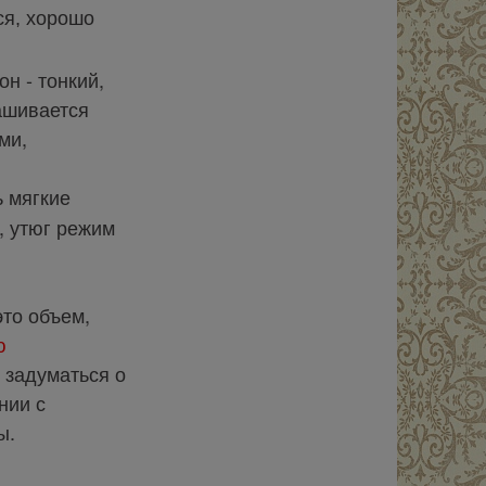
ся, хорошо
н - тонкий,
ашивается
ми,
ь мягкие
, утюг режим
то объем,
ю
 задуматься о
нии с
ы.