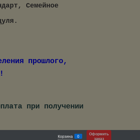
ндарт, Семейное
дуля.
нт исцеления прошлого,
!
оплата при получении
Оформить
Корзина
0
заказ