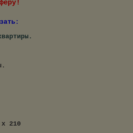
феру!
зать:
квартиры.
ы.
 х 210