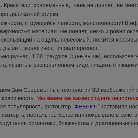
. Красители современные, ткань не линяет, не мнет
при деликатной стирке.
ежности, струящейся легкости, женственности! Шифо
верхностью материал. Не линяет, легко и ровно окр
 скользящий на ощупь, невесомый, ложится красивы
 дышит, экологичен, гипоаллергенен.
льно ручная, Т 30 градусов С (не выше), использоват
ь, сушить в раcправленном виде, гладить с изнанки
аем Вам Современные технологии 3D изображений э
, красочность.
Мы знаем как важно создать целостну
ая популярность фотоштор
"ФЕЕРИЯ"
заставила нас
скатерть, постельное белье или покрывало в сочета
ощущения романтики, блаженства и драгоценные сн