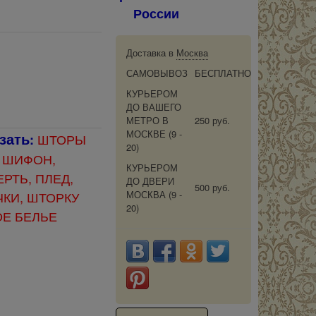
России
Доставка в
Москва
САМОВЫВОЗ
БЕСПЛАТНО
КУРЬЕРОМ
ДО ВАШЕГО
МЕТРО В
250 руб.
МОСКВЕ
(9 -
зать
ШТОРЫ
:
20)
 ШИФОН,
КУРЬЕРОМ
РТЬ, ПЛЕД,
ДО ДВЕРИ
500 руб.
МОСКВА
(9 -
КИ, ШТОРКУ
20)
ОЕ БЕЛЬЕ