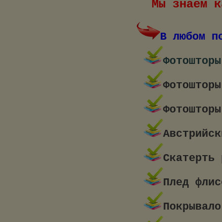
Мы знаем к
В любом п
Фотошторы
Фотошторы
Фотошторы
Австрийск
Скатерть 
Плед флис
Покрывало