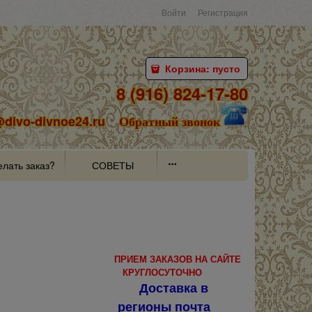
Войти
Регистрация
Корзина:
пусто
8 (916) 824-17-80
@divo-divnoe24.ru
Обратный звонок
елать заказ?
СОВЕТЫ
ПРИЕМ ЗАКАЗОВ НА САЙТЕ
КРУГЛОСУТОЧНО
Доставка в
регионы почта