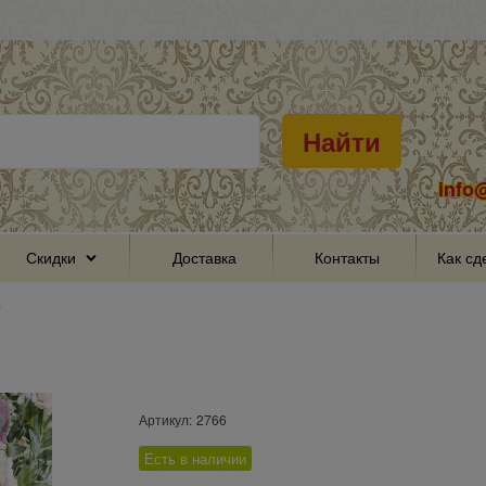
Найти
info
Скидки
Доставка
Контакты
Как сд
"
Артикул:
2766
Есть в наличии