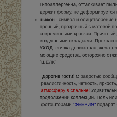
Гипоаллергенна, отталкивает пыль
держит форму, не деформируется 
-
символ и олицетворение н
ШИФОН
прочный, прозрачный с матовой по
современными краскаи. Приятный,
воздушными складками. Прекрасно
: стирка деликатная, желате
УХОД
моющие средства, осторожно отжат
"ШЕЛК"
Дорогие гости! С
радостью сообщ
реалистичность, четкость, яркость
атмосферу в спальне!
Удивительн
продолжении коллекции. Тюль или 
фотошторами
"ФЕЕРИЯ"
подарят 