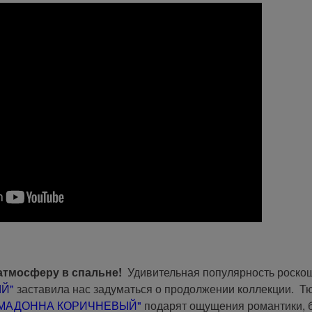
атмосферу в спальне!
Удивительная популярность роско
ЫЙ
"
заставила нас задуматься о продолжении коллекции. Тю
МАДОННА КОРИЧНЕВЫЙ"
подарят ощущения романтики, 