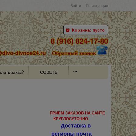
Войти
Регистрация
Корзина:
пусто
8 (916) 824-17-80
@divo-divnoe24.ru
Обратный звонок
елать заказ?
СОВЕТЫ
ПРИЕМ ЗАКАЗОВ НА САЙТЕ
КРУГЛОСУТОЧНО
Доставка в
регионы почта