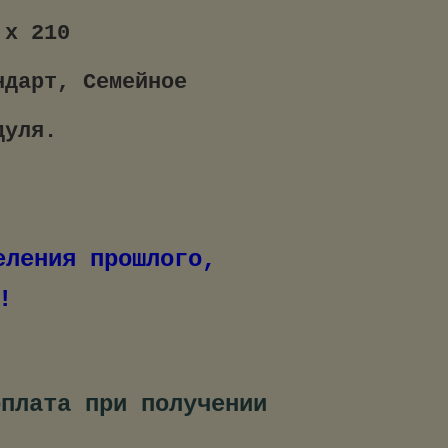
 х 210
ндарт, Семейное
дуля.
нт исцеления прошлого,
!
оплата при получении