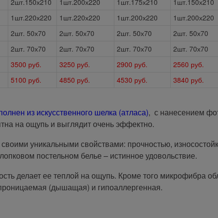
2шт.150х210
1шт.200х220
1шт.175х210
1шт.150х210
1шт.220х220
1шт.220х220
1шт.200х220
1шт.200х220
2шт. 50х70
2шт. 50х70
2шт. 50х70
2шт. 50х70
2шт. 70х70
2шт. 70х70
2шт. 70х70
2шт. 70х70
3500 руб.
3250 руб.
2900 руб.
2560 руб.
5100 руб.
4850 руб.
4530 руб.
3840 руб.
полнен из искусственного шелка (атласа)
, с нанесением фо
тна на ощупь и выглядит очень эффектно.
 своими уникальными свойствами: прочностью, износостойк
хлопковом постельном белье – истинное удовольствие.
ость делает ее теплой на ощупь. Кроме того микрофибра о
опроницаемая (дышащая) и гипоаллергенная.