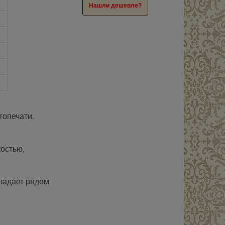
Нашли дешевле?
топечати.
остью,
бладает рядом