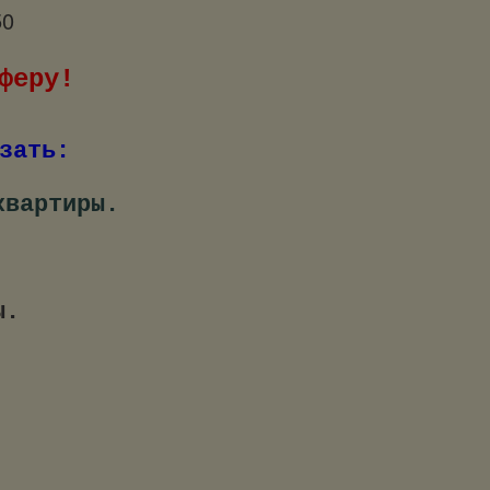
50
феру!
зать:
квартиры.
ы.