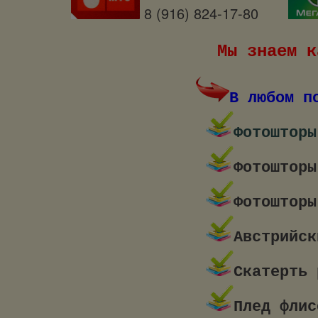
8 (916) 824-17-80
Мы знаем к
В любом п
Фотошторы
Фотошторы
Фотошторы
Австрийск
Скатерть 
Плед флис