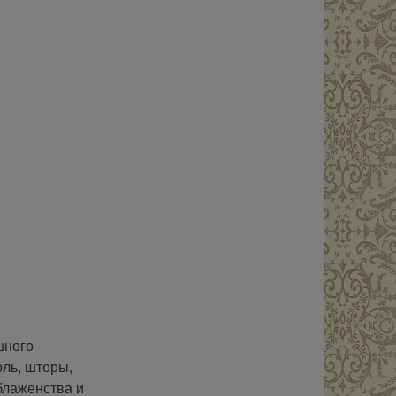
шного
ль, шторы,
блаженства и